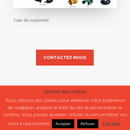
Train de roulement
CONTACTEZ NOUS
Gestion des cookies
Nous utilisons des cookies pour améliorer votre expérience
Accueil
Matériels
Accessoires
Atelier
de navigation, analyser le trafic du site et personnaliser le
Pièces détachées
Nos offres
Contact
contenu. Vous pouvez accepter, refuser ou personnaliser vos
choix à tout moment.
Lire plus
Accepter
Refuser