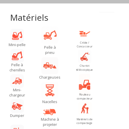
Matériels
Crible /
Mini-pelle
Concasseur
Pelle à
pneu
Pelle à
Chariot
chenilles
téléscopique
Chargeuses
Mini-
chargeur
Rouleau
compacteur
Nacelles
Dumper
Machine à
Matériels de
compactage
projeter